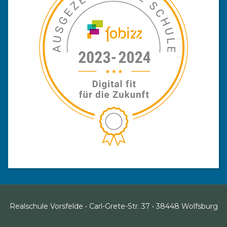
Realschule Vorsfelde • Carl-Grete-Str. 37 • 38448 Wolfsburg