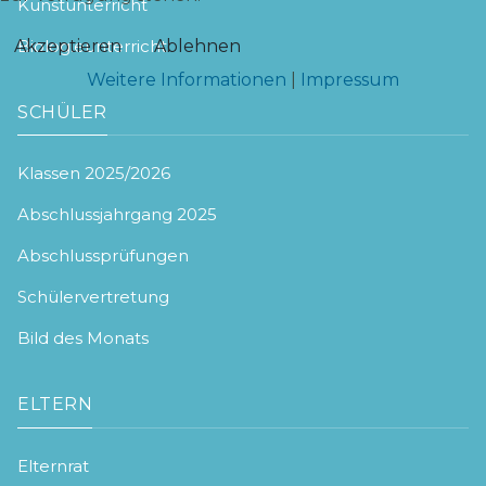
Kunstunterricht
Biologieunterricht
Akzeptieren
Ablehnen
Weitere Informationen
|
Impressum
SCHÜLER
Klassen 2025/2026
Abschlussjahrgang 2025
Abschlussprüfungen
Schülervertretung
Bild des Monats
ELTERN
Elternrat