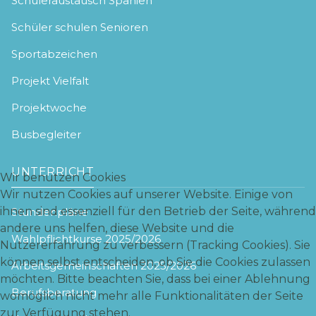
Schüleraustausch Spanien
Schüler schulen Senioren
Sportabzeichen
Projekt Vielfalt
Projektwoche
Busbegleiter
UNTERRICHT
Wir benutzen Cookies
Wir nutzen Cookies auf unserer Website. Einige von
ihnen sind essenziell für den Betrieb der Seite, während
Stundenpläne
andere uns helfen, diese Website und die
Wahlpflichtkurse 2025/2026
Nutzererfahrung zu verbessern (Tracking Cookies). Sie
können selbst entscheiden, ob Sie die Cookies zulassen
Arbeitsgemeinschaften 2025/2026
möchten. Bitte beachten Sie, dass bei einer Ablehnung
Berufsberatung
womöglich nicht mehr alle Funktionalitäten der Seite
zur Verfügung stehen.